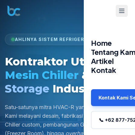
AHLINYA SISTEM REFRIGERASI B2B
Home
Tentang Kam
Kontraktor Utama
Artikel
Kontak
Mesin Chiller
&
Cold
Storage
Industri
Kontak Kami S
Satu-satunya mitra HVAC-R yang Anda butuhkan.
Kami melayani desain,
fabrikasi Water/Air Cooled
📞 +62 877-75
Chiller custom
, pembangunan
Gudang Beku
(Freezer Room)
, hingga
overhaul kompresor