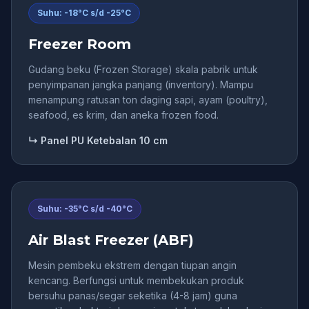
Suhu: -18°C s/d -25°C
Freezer Room
Gudang beku (Frozen Storage) skala pabrik untuk
penyimpanan jangka panjang (inventory). Mampu
menampung ratusan ton daging sapi, ayam (poultry),
seafood, es krim, dan aneka frozen food.
↳ Panel PU Ketebalan 10 cm
Suhu: -35°C s/d -40°C
Air Blast Freezer (ABF)
Mesin pembeku ekstrem dengan tiupan angin
kencang. Berfungsi untuk membekukan produk
bersuhu panas/segar seketika (4-8 jam) guna