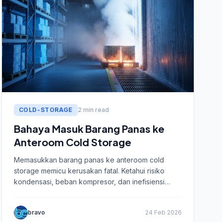
COLD-STORAGE
2 min read
Bahaya Masuk Barang Panas ke
Anteroom Cold Storage
Memasukkan barang panas ke anteroom cold
storage memicu kerusakan fatal. Ketahui risiko
kondensasi, beban kompresor, dan inefisiensi
energi di sini.
bravo
24 Feb 2026