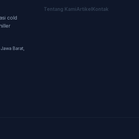
Tentang Kami
Artikel
Kontak
asi cold
iller
 Jawa Barat,