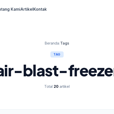
ntang Kami
Artikel
Kontak
Beranda
/
Tags
TAG
air-blast-freeze
Total
20
artikel