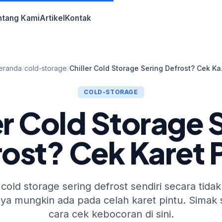
ntang Kami
Artikel
Kontak
eranda
/
cold-storage
/
Chiller 
COLD-STORAGE
er Cold Storage 
ost? Cek Karet 
 cold storage sering defrost sendiri secara tidak
a mungkin ada pada celah karet pintu. Simak 
cara cek kebocoran di sini.