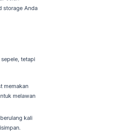
ld storage Anda
sepele, tetapi
ost memakan
 untuk melawan
berulang kali
isimpan.