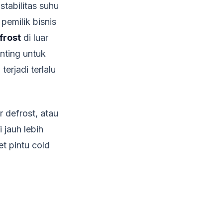
tabilitas suhu
emilik bisnis
frost
di luar
nting untuk
erjadi terlalu
 defrost, atau
 jauh lebih
t pintu cold