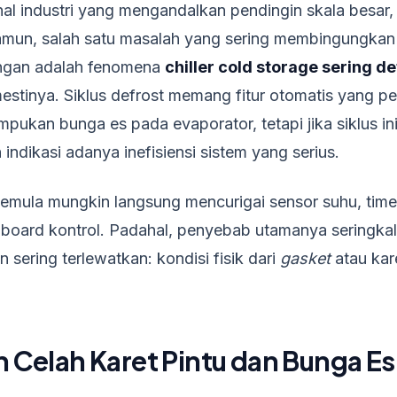
l industri yang mengandalkan pendingin skala besar, s
amun, salah satu masalah yang sering membingungkan p
angan adalah fenomena
chiller cold storage sering de
estinya. Siklus defrost memang fitur otomatis yang pe
kan bunga es pada evaporator, tetapi jika siklus ini t
h indikasi adanya inefisiensi sistem yang serius.
pemula mungkin langsung mencurigai sensor suhu, timer
board kontrol. Padahal, penyebab utamanya seringkali
sering terlewatkan: kondisi fisik dari
gasket
atau kare
Celah Karet Pintu dan Bunga Es