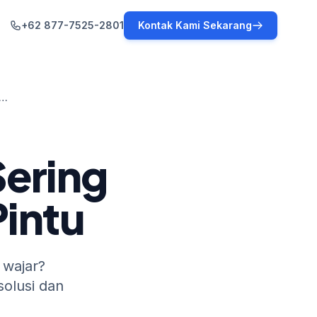
+62 877-7525-2801
Kontak Kami Sekarang
Cold Storage Sering Defrost? Cek Karet Pintu
Sering
Pintu
 wajar?
solusi dan