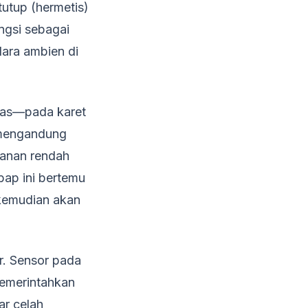
tutup (hermetis)
ungsi sebagai
ara ambien di
rtas—pada karet
n mengandung
kanan rendah
bap ini bertemu
 kemudian akan
. Sensor pada
memerintahkan
ar celah