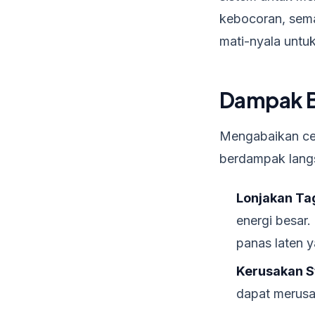
kebocoran, sema
mati-nyala untu
Dampak Bu
Mengabaikan cel
berdampak langs
Lonjakan Tag
energi besar.
panas laten y
Kerusakan S
dapat merusa