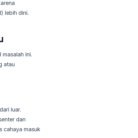
arena
 lebih dini.
u
 masalah ini.
g atau
ari luar.
senter dan
kas cahaya masuk