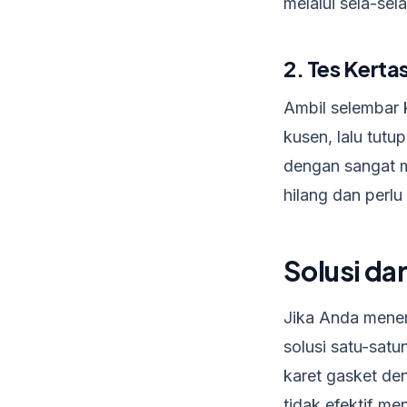
melalui sela-sel
2. Tes Kerta
Ambil selembar k
kusen, lalu tutu
dengan sangat m
hilang dan perlu 
Solusi da
Jika Anda menem
solusi satu-sat
karet gasket den
tidak efektif me