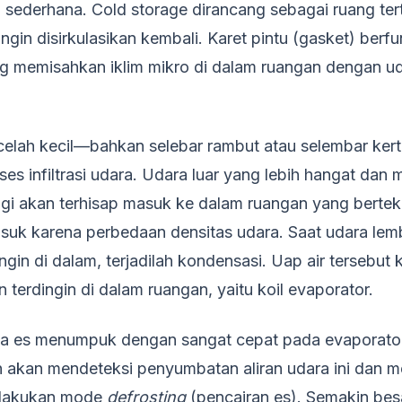
 sederhana. Cold storage dirancang sebagai ruang ter
ngin disirkulasikan kembali. Karet pintu (gasket) berf
g memisahkan iklim mikro di dalam ruangan dengan ud
 celah kecil—bahkan selebar rambut atau selembar ke
roses infiltrasi udara. Udara luar yang lebih hangat da
gi akan terhisap masuk ke dalam ruangan yang berte
suk karena perbedaan densitas udara. Saat udara lem
gin di dalam, terjadilah kondensasi. Uap air tersebut
n terdingin di dalam ruangan, yaitu koil evaporator.
ga es menumpuk dengan sangat cepat pada evaporator
n akan mendeteksi penyumbatan aliran udara ini dan 
elakukan mode
defrosting
(pencairan es). Semakin bes