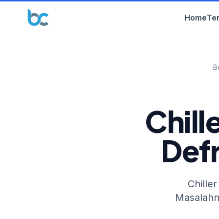
Home
Te
B
Chill
Defr
Chiller
Masalahny